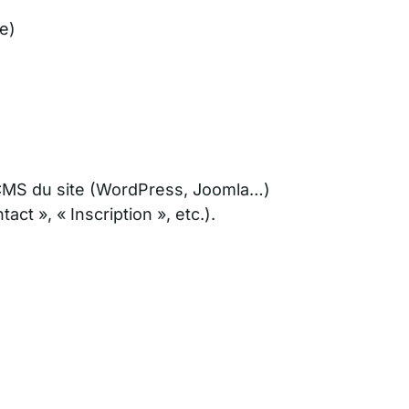
e)
 au CMS du site (WordPress, Joomla…)
ct », « Inscription », etc.).